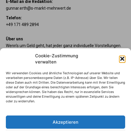
E-Mail an die Redaktion:
gunnar.erth@s-markt-mehrwert.de
Telefon:
+49 171 489 2894
Über uns
Wenn's um Geld geht, hat jeder ganz individuelle Vorstellungen.
Sie wollen mehr als ein gewöhnliches Girokonto? Dann sind
Cookie-Zustimmung
unsere starpac-Konten genau das Richtige für Sie. Die vier
verwalten
Kontomodelle starpac x-tension, classic, plus und premium
bieten Ihnen etliche Inklusivleistungen. Im starMAG Online
Wir verwenden Cookies und ähnliche Technologien auf unserer Website und
erfahren Sie immer, was es Neues gibt.
verarbeiten personenbezogene Daten (z.B. IP-Adresse) über Sie. Wir teilen
diese Daten auch mit Dritten. Die Datenverarbeitung kann mit Ihrer Einwilligung
oder auf der Grundlage eines berechtigten Interesses erfolgen, dem Sie
Sparkasse Wilhelmshaven
widersprechen können. Sie haben das Recht, nur in essenzielle Services
Die starpac-Kontomodelle
einzuwilligen und deine Einwilligung zu einem späteren Zeitpunkt zu ändern
oder zu widerrufen.
Impressum
Datenschutzhinweise
AGB
Akzeptieren
Erklärung zur Barrierefreiheit