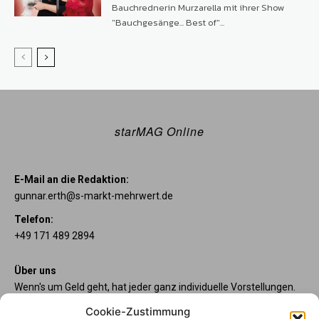
Bauchrednerin Murzarella mit ihrer Show
"Bauchgesänge... Best of"...
starMAG Online
E-Mail an die Redaktion:
gunnar.erth@s-markt-mehrwert.de
Telefon:
+49 171 489 2894
Über uns
Wenn's um Geld geht, hat jeder ganz individuelle Vorstellungen.
Sie wollen mehr als ein gewöhnliches Girokonto? Dann sind
Cookie-Zustimmung
unsere starpac-Konten genau das Richtige für Sie. Die vier