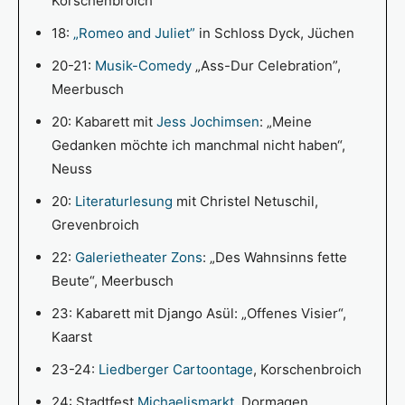
Korschenbroich
18:
„Romeo and Juliet”
in Schloss Dyck, Jüchen
20-21:
Musik-Comedy
„Ass-Dur Celebration”,
Meerbusch
20: Kabarett mit
Jess Jochimsen
: „Meine
Gedanken möchte ich manchmal nicht haben“,
Neuss
20:
Literaturlesung
mit Christel Netuschil,
Grevenbroich
22:
Galerietheater Zons
: „Des Wahnsinns fette
Beute“, Meerbusch
23: Kabarett mit Django Asül: „Offenes Visier“,
Kaarst
23-24:
Liedberger Cartoontage
, Korschenbroich
24: Stadtfest
Michaelismarkt
, Dormagen