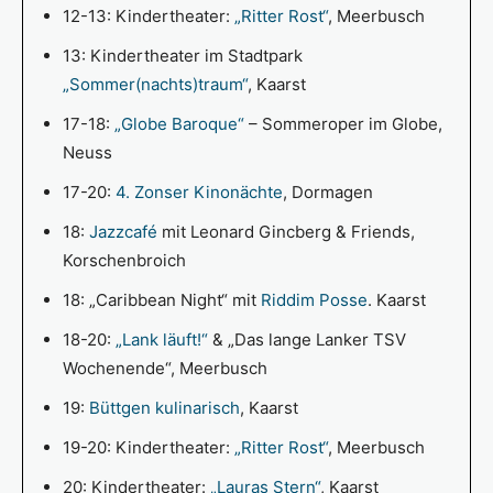
12-13: Kindertheater:
„Ritter Rost“
, Meerbusch
13: Kindertheater im Stadtpark
„Sommer(nachts)traum“
, Kaarst
17-18:
„Globe Baroque“
– Sommeroper im Globe,
Neuss
17-20:
4. Zonser Kinonächte
, Dormagen
18:
Jazzcafé
mit Leonard Gincberg & Friends,
Korschenbroich
18: „Caribbean Night“ mit
Riddim Posse
. Kaarst
18-20:
„Lank läuft!“
& „Das lange Lanker TSV
Wochenende“, Meerbusch
19:
Büttgen kulinarisch
, Kaarst
19-20: Kindertheater:
„Ritter Rost“
, Meerbusch
20: Kindertheater:
„Lauras Stern“
, Kaarst