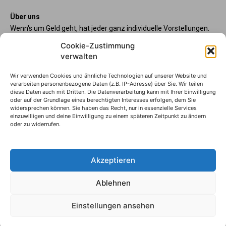
Über uns
Wenn's um Geld geht, hat jeder ganz individuelle Vorstellungen.
Sie wollen mehr als ein gewöhnliches Girokonto? Dann sind
Cookie-Zustimmung
unsere starpac-Konten genau das Richtige für Sie. Die vier
verwalten
Kontomodelle starpac x-tension, classic, plus und premium
bieten Ihnen etliche Inklusivleistungen. Im starMAG Online
erfahren Sie immer, was es Neues gibt.
Wir verwenden Cookies und ähnliche Technologien auf unserer Website und
verarbeiten personenbezogene Daten (z.B. IP-Adresse) über Sie. Wir teilen
diese Daten auch mit Dritten. Die Datenverarbeitung kann mit Ihrer Einwilligung
oder auf der Grundlage eines berechtigten Interesses erfolgen, dem Sie
Sparkasse Wilhelmshaven
widersprechen können. Sie haben das Recht, nur in essenzielle Services
Die starpac-Kontomodelle
einzuwilligen und deine Einwilligung zu einem späteren Zeitpunkt zu ändern
oder zu widerrufen.
Impressum
Datenschutzhinweise
AGB
Akzeptieren
Erklärung zur Barrierefreiheit
Ablehnen
© S-Markt & Mehrwert & Sparkasse Wilhelmshaven, 2025
Einstellungen ansehen