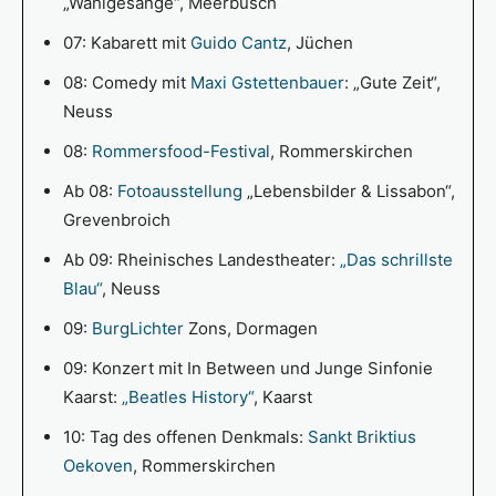
„Wahlgesänge“, Meerbusch
07: Kabarett mit
Guido Cantz
, Jüchen
08: Comedy mit
Maxi Gstettenbauer
: „Gute Zeit“,
Neuss
08:
Rommersfood-Festival
, Rommerskirchen
Ab 08:
Fotoausstellung
„Lebensbilder & Lissabon“,
Grevenbroich
Ab 09: Rheinisches Landestheater:
„Das schrillste
Blau“
, Neuss
09:
BurgLichter
Zons, Dormagen
09: Konzert mit In Between und Junge Sinfonie
Kaarst:
„Beatles History“
, Kaarst
10: Tag des offenen Denkmals:
Sankt Briktius
Oekoven
, Rommerskirchen