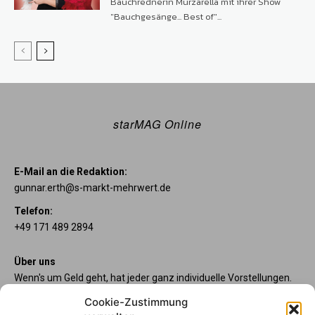
Bauchrednerin Murzarella mit ihrer Show
"Bauchgesänge... Best of"...
starMAG Online
E-Mail an die Redaktion:
gunnar.erth@s-markt-mehrwert.de
Telefon:
+49 171 489 2894
Über uns
Wenn's um Geld geht, hat jeder ganz individuelle Vorstellungen.
Sie wollen mehr als ein gewöhnliches Girokonto? Dann sind
Cookie-Zustimmung
unsere starpac-Konten genau das Richtige für Sie. Die vier