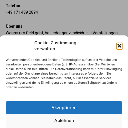
Telefon:
+49 171 489 2894
Über uns
Wenn's um Geld geht, hat jeder ganz individuelle Vorstellungen.
Sie wollen mehr als ein gewöhnliches Girokonto? Dann sind
Cookie-Zustimmung
unsere starpac-Konten genau das Richtige für Sie. Die vier
verwalten
Kontomodelle starpac x-tension, classic, plus und premium
bieten Ihnen etliche Inklusivleistungen. Im starMAG Online
erfahren Sie immer, was es Neues gibt.
Wir verwenden Cookies und ähnliche Technologien auf unserer Website und
verarbeiten personenbezogene Daten (z.B. IP-Adresse) über Sie. Wir teilen
diese Daten auch mit Dritten. Die Datenverarbeitung kann mit Ihrer Einwilligung
oder auf der Grundlage eines berechtigten Interesses erfolgen, dem Sie
Sparkasse Wilhelmshaven
widersprechen können. Sie haben das Recht, nur in essenzielle Services
Die starpac-Kontomodelle
einzuwilligen und deine Einwilligung zu einem späteren Zeitpunkt zu ändern
oder zu widerrufen.
Impressum
Datenschutzhinweise
AGB
Akzeptieren
Erklärung zur Barrierefreiheit
Ablehnen