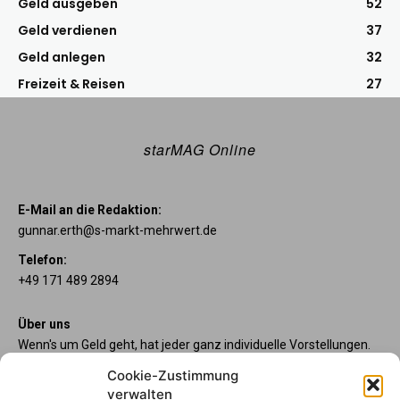
Geld ausgeben
52
Geld verdienen
37
Geld anlegen
32
Freizeit & Reisen
27
starMAG Online
E-Mail an die Redaktion:
gunnar.erth@s-markt-mehrwert.de
Telefon:
+49 171 489 2894
Über uns
Wenn's um Geld geht, hat jeder ganz individuelle Vorstellungen.
Sie wollen mehr als ein gewöhnliches Girokonto? Dann sind
Cookie-Zustimmung
unsere starpac-Konten genau das Richtige für Sie. Die vier
verwalten
Kontomodelle starpac x-tension, classic, plus und premium