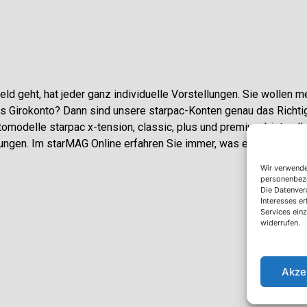
ld geht, hat jeder ganz individuelle Vorstellungen. Sie wollen me
 Girokonto? Dann sind unsere starpac-Konten genau das Richtig
tomodelle starpac x-tension, classic, plus und premium bieten Ih
tungen. Im starMAG Online erfahren Sie immer, was es Neues gibt
Wir verwende
personenbezog
Die Datenvera
Interesses e
Services ein
widerrufen.
Akze