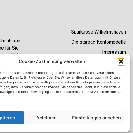
Sparkasse Wilhelmshaven
hr als ein
Die starpac-Kontomodelle
e für Sie.
Impressum
nen etliche
Cookie-Zustimmung verwalten
.
Datenschutzhinweise
AGB
n Cookies und ähnliche Technologien auf unserer Website und verarbeiten
ene Daten (z.B. IP-Adresse) über Sie. Wir teilen diese Daten auch mit Dritten.
Erklärung zur Barrierefreiheit
rbeitung kann mit Ihrer Einwilligung oder auf der Grundlage eines berechtigten
rfolgen, dem Sie widersprechen können. Sie haben das Recht, nur in essenzielle
zuwilligen und deine Einwilligung zu einem späteren Zeitpunkt zu ändern oder zu
ptieren
Ablehnen
Einstellungen ansehen