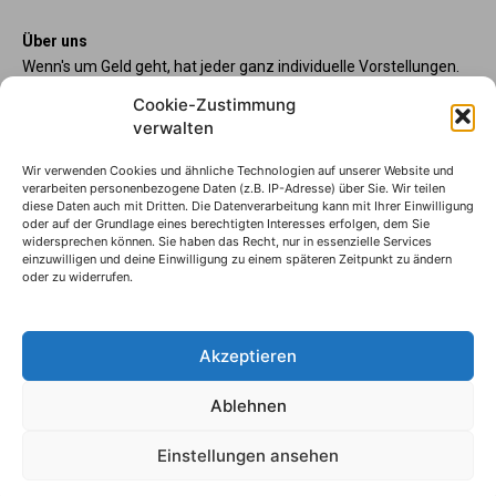
Über uns
Wenn's um Geld geht, hat jeder ganz individuelle Vorstellungen.
Sie wollen mehr als ein gewöhnliches Girokonto? Dann sind
Cookie-Zustimmung
unsere starpac-Konten genau das Richtige für Sie. Die vier
verwalten
Kontomodelle starpac x-tension, classic, plus und premium
bieten Ihnen etliche Inklusivleistungen. Im starMAG Online
Wir verwenden Cookies und ähnliche Technologien auf unserer Website und
erfahren Sie immer, was es Neues gibt.
verarbeiten personenbezogene Daten (z.B. IP-Adresse) über Sie. Wir teilen
diese Daten auch mit Dritten. Die Datenverarbeitung kann mit Ihrer Einwilligung
oder auf der Grundlage eines berechtigten Interesses erfolgen, dem Sie
Sparkasse Wilhelmshaven
widersprechen können. Sie haben das Recht, nur in essenzielle Services
Die starpac-Kontomodelle
einzuwilligen und deine Einwilligung zu einem späteren Zeitpunkt zu ändern
oder zu widerrufen.
Impressum
Datenschutzhinweise
AGB
Akzeptieren
Erklärung zur Barrierefreiheit
Ablehnen
© S-Markt & Mehrwert & Sparkasse Wilhelmshaven, 2025
Einstellungen ansehen