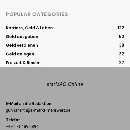
POPULAR CATEGORIES
Karriere, Geld & Leben
122
Geld ausgeben
52
Geld verdienen
38
Geld anlegen
32
Freizeit & Reisen
27
starMAG Online
E-Mail an die Redaktion:
gunnar.erth@s-markt-mehrwert.de
Telefon:
+49 171 489 2894