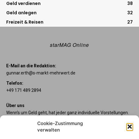
Geld verdienen
38
Geld anlegen
32
Freizeit & Reisen
27
starMAG Online
E-Mail an die Redaktion:
gunnar.erth@s-markt-mehrwert.de
Telefon:
+49 171 489 2894
Über uns
Wenn's um Geld geht, hat jeder ganz individuelle Vorstellungen.
Sie wollen mehr als ein gewöhnliches Girokonto? Dann sind
Cookie-Zustimmung
unsere starpac-Konten genau das Richtige für Sie. Die vier
verwalten
Kontomodelle starpac x-tension, classic, plus und premium
bieten Ihnen etliche Inklusivleistungen. Im starMAG Online