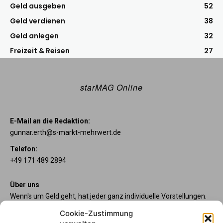
Geld ausgeben
52
Geld verdienen
38
Geld anlegen
32
Freizeit & Reisen
27
starMAG Online
E-Mail an die Redaktion:
gunnar.erth@s-markt-mehrwert.de
Telefon:
+49 171 489 2894
Über uns
Wenn's um Geld geht, hat jeder ganz individuelle Vorstellungen.
Sie wollen mehr als ein gewöhnliches Girokonto? Dann sind
Cookie-Zustimmung
unsere starpac-Konten genau das Richtige für Sie. Die vier