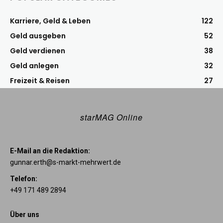
Karriere, Geld & Leben
122
Geld ausgeben
52
Geld verdienen
38
Geld anlegen
32
Freizeit & Reisen
27
starMAG Online
E-Mail an die Redaktion:
gunnar.erth@s-markt-mehrwert.de
Telefon:
+49 171 489 2894
Über uns