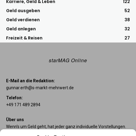
Karriere, Geld & Leben
122
Geld ausgeben
52
Geld verdienen
38
Geld anlegen
32
Freizeit & Reisen
27
starMAG Online
E-Mail an die Redaktion:
gunnar.erth@s-markt-mehrwert.de
Telefon:
+49 171 489 2894
Über uns
Wenn's um Geld geht, hat jeder ganz individuelle Vorstellungen.
Sie wollen mehr als ein gewöhnliches Girokonto? Dann sind