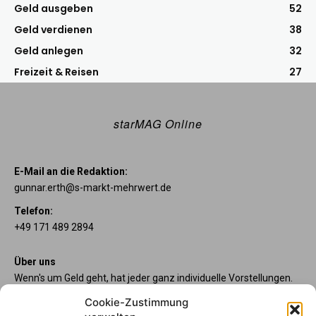
Geld ausgeben
52
Geld verdienen
38
Geld anlegen
32
Freizeit & Reisen
27
starMAG Online
E-Mail an die Redaktion:
gunnar.erth@s-markt-mehrwert.de
Telefon:
+49 171 489 2894
Über uns
Wenn's um Geld geht, hat jeder ganz individuelle Vorstellungen.
Sie wollen mehr als ein gewöhnliches Girokonto? Dann sind
Cookie-Zustimmung
unsere starpac-Konten genau das Richtige für Sie. Die vier