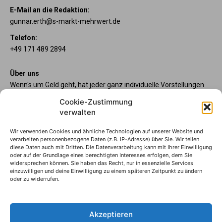
E-Mail an die Redaktion:
gunnar.erth@s-markt-mehrwert.de
Telefon:
+49 171 489 2894
Über uns
Wenn's um Geld geht, hat jeder ganz individuelle Vorstellungen.
Sie wollen mehr als ein gewöhnliches Girokonto? Dann sind
Cookie-Zustimmung
unsere starpac-Konten genau das Richtige für Sie. Die vier
verwalten
Kontomodelle starpac x-tension, classic, plus und premium
bieten Ihnen etliche Inklusivleistungen. Im starMAG Online
Wir verwenden Cookies und ähnliche Technologien auf unserer Website und
erfahren Sie immer, was es Neues gibt.
verarbeiten personenbezogene Daten (z.B. IP-Adresse) über Sie. Wir teilen
diese Daten auch mit Dritten. Die Datenverarbeitung kann mit Ihrer Einwilligung
oder auf der Grundlage eines berechtigten Interesses erfolgen, dem Sie
Sparkasse Wilhelmshaven
widersprechen können. Sie haben das Recht, nur in essenzielle Services
Die starpac-Kontomodelle
einzuwilligen und deine Einwilligung zu einem späteren Zeitpunkt zu ändern
oder zu widerrufen.
Impressum
Datenschutzhinweise
AGB
Akzeptieren
Erklärung zur Barrierefreiheit