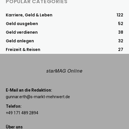
POPULAR CATEGORIES
Karriere, Geld & Leben
122
Geld ausgeben
52
Geld verdienen
38
Geld anlegen
32
Freizeit & Reisen
27
starMAG Online
E-Mail an die Redaktion:
gunnar.erth@s-markt-mehrwert.de
Telefon:
+49 171 489 2894
Über uns