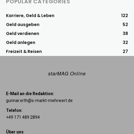
POPULAR CATEGORIES
Karriere, Geld & Leben
122
Geld ausgeben
52
Geld verdienen
38
Geld anlegen
32
Freizeit & Reisen
27
starMAG Online
E-Mail an die Redaktion:
gunnar.erth@s-markt-mehrwert.de
Telefon:
+49 171 489 2894
Über uns