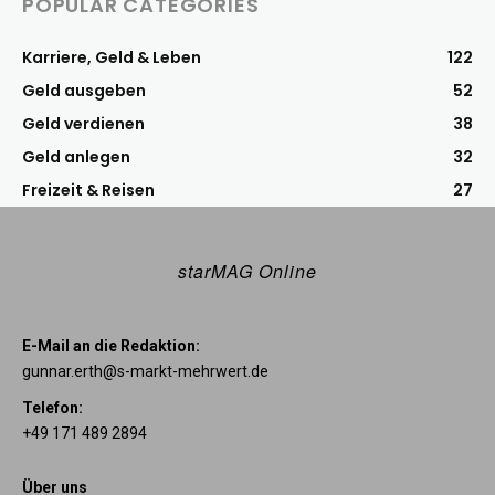
POPULAR CATEGORIES
Karriere, Geld & Leben
122
Geld ausgeben
52
Geld verdienen
38
Geld anlegen
32
Freizeit & Reisen
27
starMAG Online
E-Mail an die Redaktion:
gunnar.erth@s-markt-mehrwert.de
Telefon:
+49 171 489 2894
Über uns