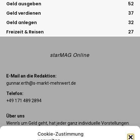
Geld ausgeben
52
Geld verdienen
37
Geld anlegen
32
Freizeit & Reisen
27
starMAG Online
E-Mail an die Redaktion:
gunnar.erth@s-markt-mehrwert.de
Telefon:
+49 171 489 2894
Über uns
Wenn's um Geld geht, hat jeder ganz individuelle Vorstellungen.
Sie wollen mehr als ein gewöhnliches Girokonto? Dann sind
Cookie-Zustimmung
unsere starpac-Konten genau das Richtige für Sie. Die vier