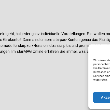
ld geht, hat jeder ganz individuelle Vorstellungen. Sie wollen me
 Girokonto? Dann sind unsere starpac-Konten genau das Richtig
tomodelle starpac x-tension, classic, plus und premium bieten Ih
tungen. Im starMAG Online erfahren Sie immer, was es Neues gibt
Wir verwende
personenbezog
Die Datenvera
Interesses e
Services ein
widerrufen.
Akze