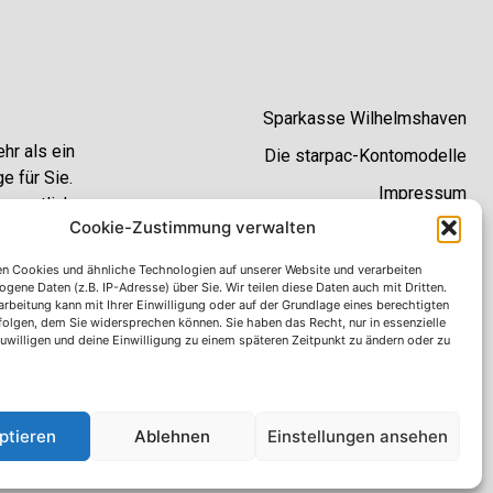
Sparkasse Wilhelmshaven
hr als ein
Die starpac-Kontomodelle
e für Sie.
Impressum
nen etliche
Cookie-Zustimmung verwalten
.
Datenschutzhinweise
AGB
n Cookies und ähnliche Technologien auf unserer Website und verarbeiten
ene Daten (z.B. IP-Adresse) über Sie. Wir teilen diese Daten auch mit Dritten.
Erklärung zur Barrierefreiheit
rbeitung kann mit Ihrer Einwilligung oder auf der Grundlage eines berechtigten
rfolgen, dem Sie widersprechen können. Sie haben das Recht, nur in essenzielle
zuwilligen und deine Einwilligung zu einem späteren Zeitpunkt zu ändern oder zu
ptieren
Ablehnen
Einstellungen ansehen