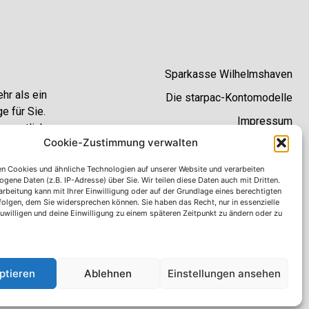
Sparkasse Wilhelmshaven
hr als ein
Die starpac-Kontomodelle
e für Sie.
Impressum
nen etliche
Cookie-Zustimmung verwalten
.
Datenschutzhinweise
AGB
n Cookies und ähnliche Technologien auf unserer Website und verarbeiten
ene Daten (z.B. IP-Adresse) über Sie. Wir teilen diese Daten auch mit Dritten.
Erklärung zur Barrierefreiheit
rbeitung kann mit Ihrer Einwilligung oder auf der Grundlage eines berechtigten
rfolgen, dem Sie widersprechen können. Sie haben das Recht, nur in essenzielle
zuwilligen und deine Einwilligung zu einem späteren Zeitpunkt zu ändern oder zu
ptieren
Ablehnen
Einstellungen ansehen