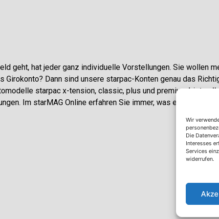
ld geht, hat jeder ganz individuelle Vorstellungen. Sie wollen me
 Girokonto? Dann sind unsere starpac-Konten genau das Richtig
tomodelle starpac x-tension, classic, plus und premium bieten Ih
tungen. Im starMAG Online erfahren Sie immer, was es Neues gibt
Wir verwende
personenbezog
Die Datenvera
Interesses e
Services ein
widerrufen.
Akze