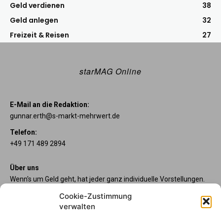
Geld verdienen
38
Geld anlegen
32
Freizeit & Reisen
27
starMAG Online
E-Mail an die Redaktion:
gunnar.erth@s-markt-mehrwert.de
Telefon:
+49 171 489 2894
Über uns
Wenn's um Geld geht, hat jeder ganz individuelle Vorstellungen.
Sie wollen mehr als ein gewöhnliches Girokonto? Dann sind
Cookie-Zustimmung
unsere starpac-Konten genau das Richtige für Sie. Die vier
verwalten
Kontomodelle starpac x-tension, classic, plus und premium
bieten Ihnen etliche Inklusivleistungen. Im starMAG Online