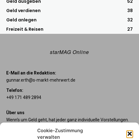
Geld ausgeben
52
Geld verdienen
38
Geld anlegen
32
Freizeit & Reisen
27
starMAG Online
E-Mail an die Redaktion:
gunnar.erth@s-markt-mehrwert.de
Telefon:
+49 171 489 2894
Über uns
Wenn's um Geld geht, hat jeder ganz individuelle Vorstellungen.
Sie wollen mehr als ein gewöhnliches Girokonto? Dann sind
Cookie-Zustimmung
unsere starpac-Konten genau das Richtige für Sie. Die vier
verwalten
Kontomodelle starpac x-tension, classic, plus und premium