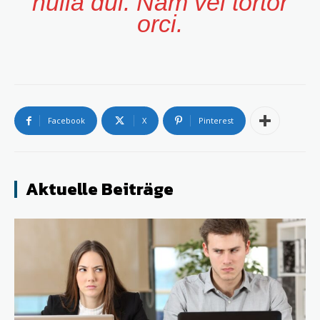
nulla dui. Nam vel tortor
orci.
Facebook
X
Pinterest
Aktuelle Beiträge