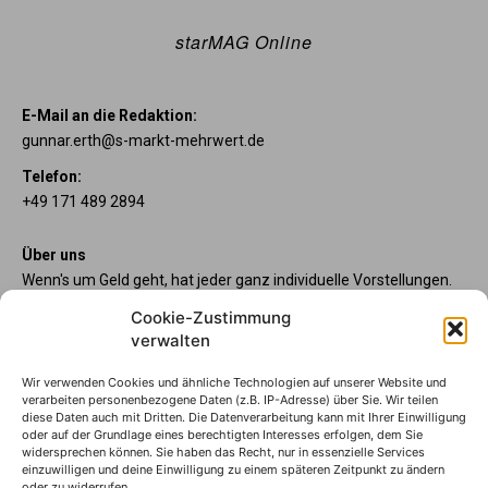
starMAG Online
E-Mail an die Redaktion:
gunnar.erth@s-markt-mehrwert.de
Telefon:
+49 171 489 2894
Über uns
Wenn's um Geld geht, hat jeder ganz individuelle Vorstellungen.
Sie wollen mehr als ein gewöhnliches Girokonto? Dann sind
Cookie-Zustimmung
unsere starpac-Konten genau das Richtige für Sie. Die vier
verwalten
Kontomodelle starpac x-tension, classic, plus und premium
bieten Ihnen etliche Inklusivleistungen. Im starMAG Online
erfahren Sie immer, was es Neues gibt.
Wir verwenden Cookies und ähnliche Technologien auf unserer Website und
verarbeiten personenbezogene Daten (z.B. IP-Adresse) über Sie. Wir teilen
diese Daten auch mit Dritten. Die Datenverarbeitung kann mit Ihrer Einwilligung
oder auf der Grundlage eines berechtigten Interesses erfolgen, dem Sie
Sparkasse Wilhelmshaven
widersprechen können. Sie haben das Recht, nur in essenzielle Services
Die starpac-Kontomodelle
einzuwilligen und deine Einwilligung zu einem späteren Zeitpunkt zu ändern
oder zu widerrufen.