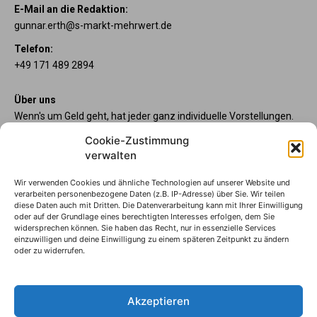
E-Mail an die Redaktion:
gunnar.erth@s-markt-mehrwert.de
Telefon:
+49 171 489 2894
Über uns
Wenn's um Geld geht, hat jeder ganz individuelle Vorstellungen.
Sie wollen mehr als ein gewöhnliches Girokonto? Dann sind
Cookie-Zustimmung
unsere starpac-Konten genau das Richtige für Sie. Die vier
verwalten
Kontomodelle starpac x-tension, classic, plus und premium
bieten Ihnen etliche Inklusivleistungen. Im starMAG Online
Wir verwenden Cookies und ähnliche Technologien auf unserer Website und
erfahren Sie immer, was es Neues gibt.
verarbeiten personenbezogene Daten (z.B. IP-Adresse) über Sie. Wir teilen
diese Daten auch mit Dritten. Die Datenverarbeitung kann mit Ihrer Einwilligung
oder auf der Grundlage eines berechtigten Interesses erfolgen, dem Sie
Sparkasse Wilhelmshaven
widersprechen können. Sie haben das Recht, nur in essenzielle Services
Die starpac-Kontomodelle
einzuwilligen und deine Einwilligung zu einem späteren Zeitpunkt zu ändern
oder zu widerrufen.
Impressum
Datenschutzhinweise
AGB
Akzeptieren
Erklärung zur Barrierefreiheit