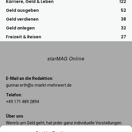
Karriere, Geld & Leben
122
Geld ausgeben
52
Geld verdienen
38
Geld anlegen
32
Freizeit & Reisen
27
starMAG Online
E-Mail an die Redaktion:
gunnar.erth@s-markt-mehrwert.de
Telefon:
+49 171 489 2894
Über uns
Wenn's um Geld geht, hat jeder ganz individuelle Vorstellungen.
Sie wollen mehr als ein gewöhnliches Girokonto? Dann sind